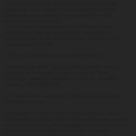
Privātuma politika ir attiecināma uz datu apstrādi
neatkarīgi no tā, kādā formā un/vai vidē Lietotājs
sniedz personas datus (Vietnē, papīra formātā,
klātienē, vai telefoniski).
Pārzinis patur tiesības jebkurā brīdī mainīt šos
noteikumus. Vietnes apmeklētāja pienākums ir
patstāvīgi pārbaudīt Vietnes saturu, lai iepazītos ar
noteikumu izmaiņām.
2. Pārziņa identitāte un kontaktinformācija
Pārzinis ir SIA "ATN", Reģ. nr. 40003142685. Pārziņa
adrese ir Antenas iela 3, Rīga, Latvija, LV-1004,
mājaslapa:
www.atn-mebeles.lv
, e-pasts:
atn@lf.lv
,
tālrunis:
+371 29299025
3. Personas datu apstrādes nolūki, kā arī apstrādes
juridiskais pamats
Ja Lietotājs Pārzinim iesniedz savus personu datus,
telefoniski, izmantojot Vietnes kontaktformas, e-pastu
vai cita veida pastu, mēs saglabājam un izmantojam šo
informāciju, lai izpildītu vai noslēgtu attiecīgu