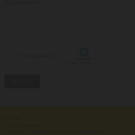
Jūsu jautājums*
SIA "ATN"
Reģ. Nr.: 40003142685
Antenas iela 3 (ieeja Mūkusalas ielas), Rīga, Latvija, LV-1004