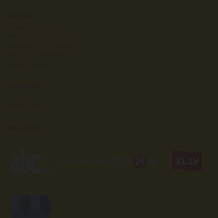
Sazināties
Tālrunis:
+371 67613512
Tālrunis:
+371 67627216
Mob. tālr:
+371 29299025
Fakss: +371 67629138
E-pasts:
atn@lf.lv
Darba laiks
P.O.T.C.P
09:30 - 18:30
Mēs medijos