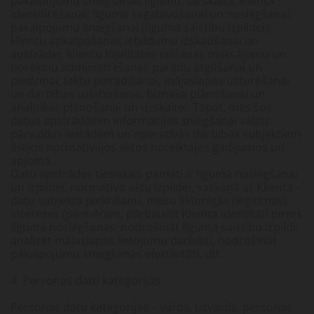
pakalpojumu sniegšanas līgumu, tai skaitā, klienta
identificēšanai; līguma sagatavošanai un noslēgšanai;
pakalpojumu sniegšanai (līguma saistību izpildei);
klientu apkalpošanai; iebildumu izskatīšanai un
apstrādei; klientu lojalitātes celšanai; maksājumu un
norēķinu administrēšanai; parādu atgūšanai un
piedziņai; faktu pierādīšanai, mājaslapas uzturēšanai
un darbības uzlabošanai; biznesa plānošanai un
analītikai; plānošanai un uzskaitei. Tāpat, mēs šos
datus apstrādāsim informācijas sniegšanai valsts
pārvaldes iestādēm un operatīvās darbības subjektiem
ārējos normatīvajos aktos noteiktajos gadījumos un
apjomā.
Datu apstrādes tiesiskais pamati ir līguma noslēgšanai
un izpildei, normatīvo aktu izpildei, saskaņā ar Klienta -
datu subjekta piekrišanu, mūsu likumīgās (leģitīmās)
intereses (piemēram, pārbaudīt Klienta identitāti pirms
līguma noslēgšanas; nodrošināt līguma saistību izpildi;
analizēt mājaslapas lietojumu darbību, nodrošināt
pakalpojumu sniegšanas efektivitāti, utt.
4. Personas datu kategorijas
Personas datu kategorijas – vārds, uzvārds, personas