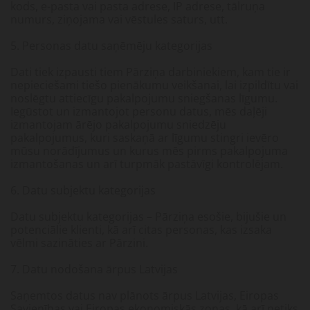
kods, e-pasta vai pasta adrese, IP adrese, tālruņa
numurs, ziņojama vai vēstules saturs, utt.
5. Personas datu saņēmēju kategorijas
Dati tiek izpausti tiem Pārziņa darbiniekiem, kam tie ir
nepieciešami tiešo pienākumu veikšanai, lai izpildītu vai
noslēgtu attiecīgu pakalpojumu sniegšanas līgumu.
Iegūstot un izmantojot personu datus, mēs daļēji
izmantojam ārējo pakalpojumu sniedzēju
pakalpojumus, kuri saskaņā ar līgumu stingri ievēro
mūsu norādījumus un kurus mēs pirms pakalpojuma
izmantošanas un arī turpmāk pastāvīgi kontrolējam.
6. Datu subjektu kategorijas
Datu subjektu kategorijas – Pārziņa esošie, bijušie un
potenciālie klienti, kā arī citas personas, kas izsaka
vēlmi sazināties ar Pārzini.
7. Datu nodošana ārpus Latvijas
Saņemtos datus nav plānots ārpus Latvijas, Eiropas
Savienības vai Eiropas ekonomiskās zonas, kā arī netiks