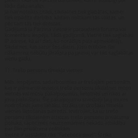
piekļūt tikai tie Pārziņa darbinieki, kuri ir atbildīgi par
tādu datu analīzi.
Ja nav noteikts citādi, sīkdatnes tiek glabātas, kamēr
tiek izpildīta darbība, kādam nolūkam tās vāktas, un
pēc tam tās tiek dzēstas.
Gadījumā ja Pārziņa Vietnē ir paraudzēta foruma vai
komentāru iespēja, šādā gadījumā, Vietnē tiek saglabāti
IP adrese, kā arī dati, ko norādījis pats apmeklētājs.
Sīkdatnes, kas satur šos datus, Jūsu ērtībām (lai
nākamreiz nebūtu jāraksta pa jaunu) var tikt saglabātas
vienu gadu.
11. Trešo personu tīmekļa vietnes
Mēs, iespējams, sadarbosimies ar trešajām personām,
kas ir pilnvaroti ievietot trešo personu sīkdatnes mūsu
vietnēs vai mūsu pakalpojumus, lietotnēs un rīkos ar
jūsu piekrišanu. Šie pakalpojumu sniedzēji ļauj mums
nodrošināt jums labāku, ātrāku un drošāku tīmekļa
vietnes lietošanas pieredzi. Ievērojiet, ka uz trešo
personu sīkdatnēm attiecas trešo personu privātuma
politika, tāpēc mēs neuzņemamies nekādu atbildību
par šīm privātuma politikām.
Vietnē ir uzstādīts rīks "Facebook pixel". Šī rīka