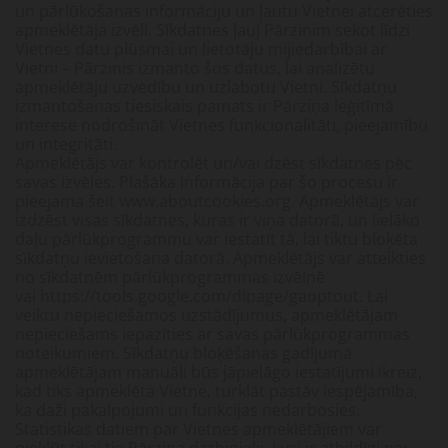
un pārlūkošanas informāciju un ļautu Vietnei atcerēties
apmeklētāja izvēli. Sīkdatnes ļauj Pārzinim sekot līdzi
Vietnes datu plūsmai un lietotāju mijiedarbībai ar
Vietni – Pārzinis izmanto šos datus, lai analizētu
apmeklētāju uzvedību un uzlabotu Vietni. Sīkdatņu
izmantošanas tiesiskais pamats ir Pārziņa leģitīmā
interese nodrošināt Vietnes funkcionalitāti, pieejamību
un integritāti.
Apmeklētājs var kontrolēt un/vai dzēst sīkdatnes pēc
savas izvēles. Plašāka informācija par šo procesu ir
pieejama šeit www.aboutcookies.org. Apmeklētājs var
izdzēst visas sīkdatnes, kuras ir viņa datorā, un lielāko
daļu pārlūkprogrammu var iestatīt tā, lai tiktu bloķēta
sīkdatņu ievietošana datorā. Apmeklētājs var atteikties
no sīkdatnēm pārlūkprogrammas izvēlnē
vai https://tools.google.com/dlpage/gaoptout. Lai
veiktu nepieciešamos uzstādījumus, apmeklētājam
nepieciešams iepazīties ar savas pārlūkprogrammas
noteikumiem. Sīkdatņu bloķēšanas gadījumā
apmeklētājam manuāli būs jāpielāgo iestatījumi ikreiz,
kad tiks apmeklēta Vietne, turklāt pastāv iespējamība,
ka daži pakalpojumi un funkcijas nedarbosies.
Statistikas datiem par Vietnes apmeklētājiem var