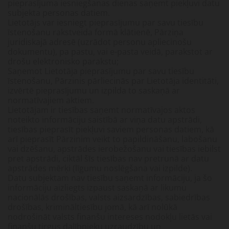
pieprasījuma iesniegšanas dienas saņemt piekļuvi datu
subjekta personas datiem.
Lietotājs var iesniegt pieprasījumu par savu tiesību
īstenošanu rakstveida formā klātienē, Pārziņa
juridiskajā adresē (uzrādot personu apliecinošu
dokumentu), pa pastu, vai e-pasta veidā, parakstot ar
drošu elektronisko parakstu;
Saņemot Lietotāja pieprasījumu par savu tiesību
īstenošanu, Pārzinis pārliecinās par Lietotāja identitāti,
izvērtē pieprasījumu un izpilda to saskaņā ar
normatīvajiem aktiem.
Lietotājam ir tiesības saņemt normatīvajos aktos
noteikto informāciju saistībā ar viņa datu apstrādi,
tiesības pieprasīt piekļuvi saviem personas datiem, kā
arī pieprasīt Pārzinim veikt to papildināšanu, labošanu
vai dzēšanu, apstrādes ierobežošanu vai tiesības iebilst
pret apstrādi, ciktāl šīs tiesības nav pretrunā ar datu
apstrādes mērķi (līgumu noslēgšana vai izpilde).
Datu subjektam nav tiesību saņemt informāciju, ja šo
informāciju aizliegts izpaust saskaņā ar likumu
nacionālās drošības, valsts aizsardzības, sabiedrības
drošības, krimināltiesību jomā, kā arī nolūkā
nodrošināt valsts finanšu intereses nodokļu lietās vai
finanšu tirgus dalībnieku uzraudzību un