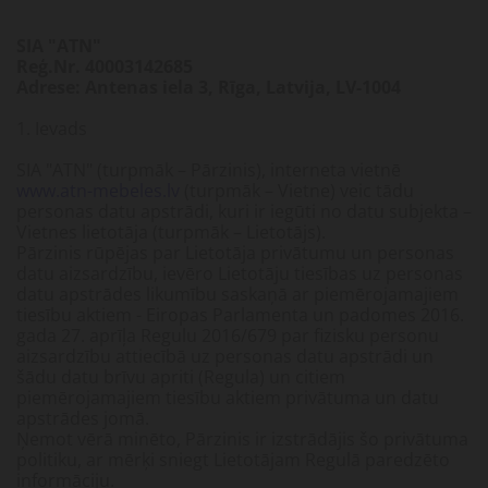
SIA "ATN"
Reģ.Nr. 40003142685
Adrese: Antenas iela 3, Rīga, Latvija, LV-1004
1. Ievads
SIA "ATN" (turpmāk – Pārzinis), interneta vietnē
www.atn-mebeles.lv
(turpmāk – Vietne) veic tādu
personas datu apstrādi, kuri ir iegūti no datu subjekta –
Vietnes lietotāja (turpmāk – Lietotājs).
Pārzinis rūpējas par Lietotāja privātumu un personas
datu aizsardzību, ievēro Lietotāju tiesības uz personas
datu apstrādes likumību saskaņā ar piemērojamajiem
tiesību aktiem - Eiropas Parlamenta un padomes 2016.
gada 27. aprīļa Regulu 2016/679 par fizisku personu
aizsardzību attiecībā uz personas datu apstrādi un
šādu datu brīvu apriti (Regula) un citiem
piemērojamajiem tiesību aktiem privātuma un datu
apstrādes jomā.
Ņemot vērā minēto, Pārzinis ir izstrādājis šo privātuma
politiku, ar mērķi sniegt Lietotājam Regulā paredzēto
informāciju.