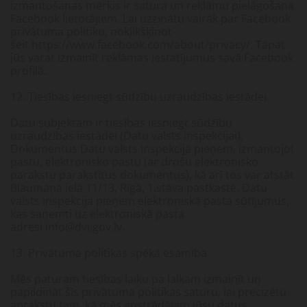
izmantošanas mērķis ir satura un reklāmu pielāgošana
Facebook lietotājiem. Lai uzzinātu vairāk par Facebook
privātuma politiku, noklikšķinot
šeit https://www.facebook.com/about/privacy/. Tāpat
jūs varat izmainīt reklāmas iestatījumus savā Facebook
profilā.
12. Tiesības iesniegt sūdzību uzraudzības iestādei
Datu subjektam ir tiesības iesniegt sūdzību
uzraudzības iestādei (Datu valsts inspekcijai).
Dokumentus Datu valsts inspekcijā pieņem, izmantojot
pastu, elektronisko pastu (ar drošu elektronisko
parakstu parakstītus dokumentus), kā arī tos var atstāt
Blaumaņa ielā 11/13, Rīgā, 1.stāva pastkastē. Datu
valsts inspekcija pieņem elektroniskā pasta sūtījumus,
kas saņemti uz elektroniskā pasta
adresi info@dvi.gov.lv.
13. Privātuma politikas spēkā esamība
Mēs paturam tiesības laiku pa laikam izmainīt un
papildināt šīs privātuma politikas saturu, lai precizētu
aprakstu tam, kā mēs apstrādājam jūsu datus.