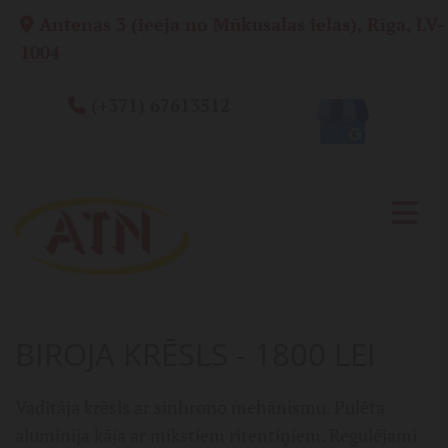
Antenas 3 (ieeja no Mūkusalas ielas), Rīga, LV-

1004
(+371) 67613512

BIROJA KRĒSLS - 1800 LEI
Vadītāja krēsls ar sinhrono mehānismu. Pulēta
alumīnija kāja ar mīkstiem ritentiņiem. Regulējami