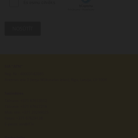
SIA "ATN"
Reģ. Nr.: 40003142685
Antenas iela 3 (ieeja Mūkusalas ielas), Rīga, Latvija, LV-1004
Sazināties
Tālrunis:
+371 67613512
Tālrunis:
+371 67627216
Mob. tālr:
+371 29299025
Fakss: +371 67629138
E-pasts:
atn@lf.lv
Darba laiks