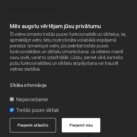
Uzdodiet jautājumu!
Mēs augstu vērtējam jūsu privātumu
Vārds*
Šī vietne izmanto trešās puses funkcionalitāti un sīkfailus, lai,
apmeklējot vietni, tiktu nodrošināta vislabākā iespējamā
pieredze. Izmantojot vietni, jūs piekrītat trešās puses
funkcionalitātes un sīkfailu izmantošanai. Ja vēlaties mainīt
Telefons / E-pasts*
savu izvēli, varat to izdarīt tālāk. Lūdzu, ņemiet vērā, ka trešo
pušu funkcionalitātes un sīkfailu atspējošana var traucēt
vietnes darbībai.
Jūsu jautājums*
Sīkāka informācija
Nepieciešamie
Trešās puses sīkfaili
Pieņemt atlasīto
Pieņemt visu