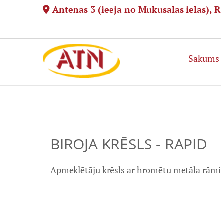
Antenas 3 (ieeja no Mūkusalas ielas), R

Sākums
BIROJA KRĒSLS - RAPID
Apmeklētāju krēsls ar hromētu metāla rāmi.