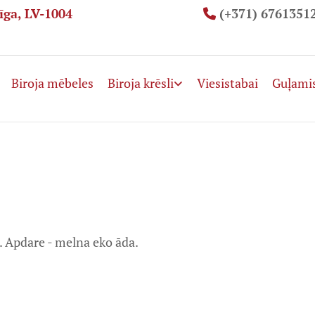
īga, LV-1004
(+371) 6761351

Biroja mēbeles
Biroja krēsli
Viesistabai
Guļami
 Apdare - melna eko āda.