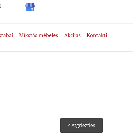
2
stabai
Mīkstās mēbeles
Akcijas
Kontakti
< Atgriezties