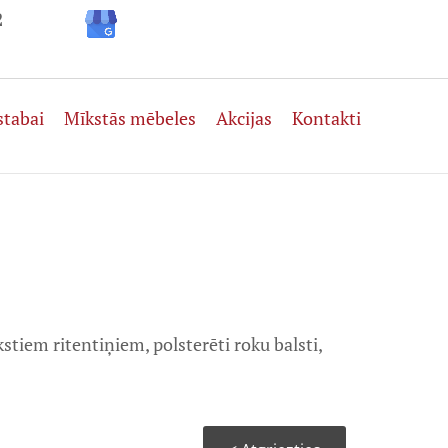
2
stabai
Mīkstās mēbeles
Akcijas
Kontakti
tiem ritentiņiem, polsterēti roku balsti,