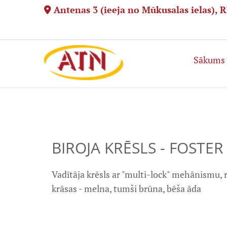
Antenas 3 (ieeja no Mūkusalas ielas), R

Sākums
BIROJA KRĒSLS - FOSTER
Vadītāja krēsls ar "multi-lock" mehānismu, r
krāsas - melna, tumši brūna, bēša āda