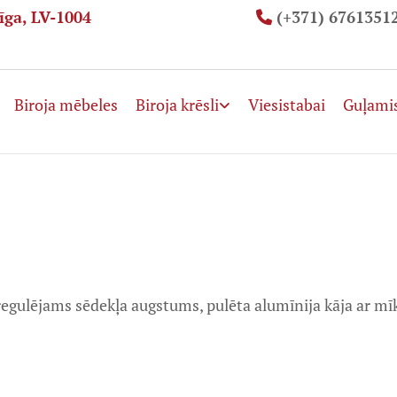
īga, LV-1004
(+371) 6761351

Biroja mēbeles
Biroja krēsli
Viesistabai
Guļami
egulējams sēdekļa augstums, pulēta alumīnija kāja ar mīks