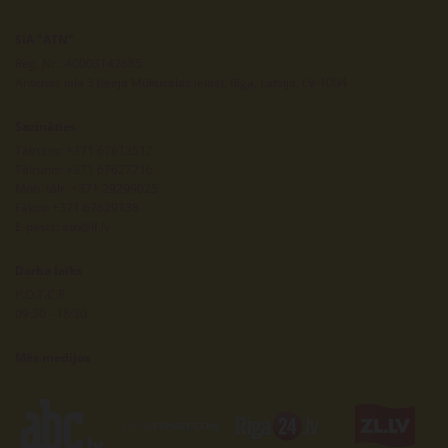
SIA "ATN"
Reģ. Nr.: 40003142685
Antenas iela 3 (ieeja Mūkusalas ielas), Rīga, Latvija, LV-1004
Sazināties
Tālrunis:
+371 67613512
Tālrunis:
+371 67627216
Mob. tālr:
+371 29299025
Fakss: +371 67629138
E-pasts:
atn@lf.lv
Darba laiks
P.O.T.C.P
09:30 - 18:30
Mēs medijos