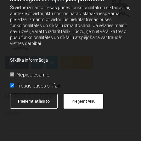
Šī vietne izmanto trešās puses funkcionalitāti un sīkfailus, lai,
apmeklējot vietni, tiktu nodrošināta vislabākā iespējamā
pieredze. Izmantojot vietni, jūs piekrītat trešās puses
funkcionalitātes un sīkfailu izmantošanai. Ja vēlaties mainīt
savu izvēli, varat to izdarīt tālāk. Lūdzu, ņemiet vērā, ka trešo
pušu funkcionalitātes un sīkfailu atspējošana var traucēt
vietnes darbībai.
Sīkāka informācija
0
Feed
Nepieciešamie
Trešās puses sīkfaili
Uzdodiet jautājumu!
Pieņemt atlasīto
Pieņemt visu
Vārds*