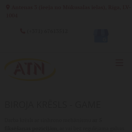
Antenas 3 (ieeja no Mūkusalas ielas), Rīga, LV-

1004
(+371) 67613512

BIROJA KRĒSLS - GAME
Darba krēsls ar sinhrono mehānismu
ar 5
fiksēšanas pozīcijām
, ar vai bez regulējama galvas