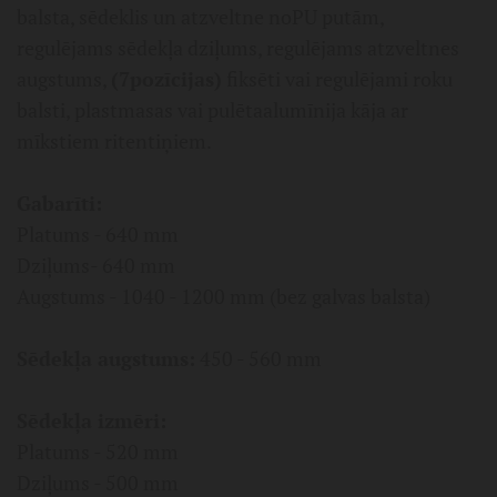
balsta, sēdeklis un atzveltne noPU putām,
regulējams sēdekļa dziļums, regulējams atzveltnes
augstums,
(7pozīcijas)
fiksēti vai regulējami roku
balsti, plastmasas vai pulētaalumīnija kāja ar
mīkstiem ritentiņiem.
Gabarīti:
Platums - 640 mm
Dziļums- 640 mm
Augstums - 1040 - 1200 mm (bez galvas balsta)
Sēdekļa augstums:
450 - 560 mm
Sēdekļa izmēri:
Platums - 520 mm
Dziļums - 500 mm