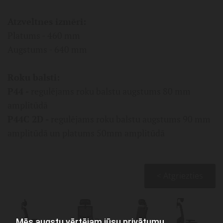
Atzveltnes izmēri:
Platums - 460 mm
Augstums - 640 mm
Roku balsti:
P44 -
regulējams roku balstu augstums 80 mm
amplitūdā
P44C 2D -
regulējams roku balstu augstums 90 mm
amplitūdā un platums 50mm amplitūdā
< Atgriezties
Mēs augstu vērtējam jūsu privātumu