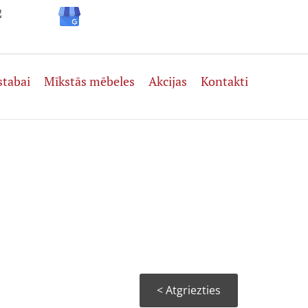
2
stabai
Mīkstās mēbeles
Akcijas
Kontakti
< Atgriezties