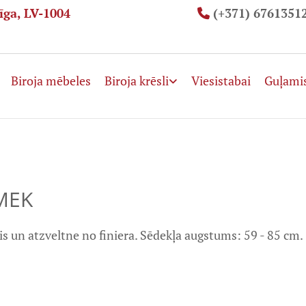
īga, LV-1004
(+371) 6761351

Biroja mēbeles
Biroja krēsli
Viesistabai
Guļami
 MEK
is un atzveltne no finiera. Sēdekļa augstums: 59 - 85 cm.