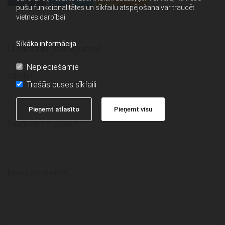
pušu funkcionalitātes un sīkfailu atspējošana var traucēt
vietnes darbībai.
Sīkāka informācija
Uzdodiet jautājumu!
Nepieciešamie
Vārds*
Trešās puses sīkfaili
Pieņemt atlasīto
Pieņemt visu
Telefons / E-pasts*
Jūsu jautājums*