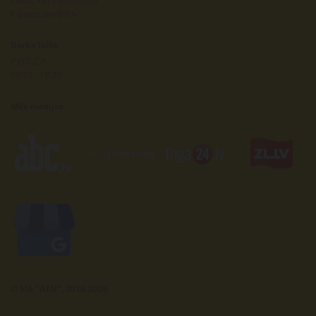
Fakss: +371 67629138
E-pasts:
atn@lf.lv
Darba laiks
P.O.T.C.P
09:30 - 18:30
Mēs medijos
© SIA "ATN", 2016-2026