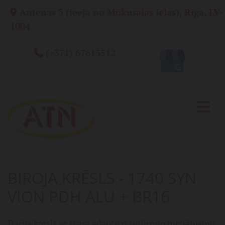
Antenas 3 (ieeja no Mūkusalas ielas), Rīga, LV-

1004
(+371) 67613512

BIROJA KRĒSLS - 1740 SYN
VION PDH ALU + BR16
Darba krēsls ar svara adaptīvo sinhrono mehānismu