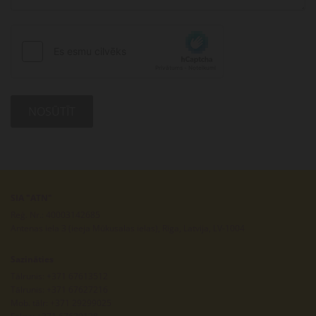
SIA "ATN"
Reģ. Nr.: 40003142685
Antenas iela 3 (ieeja Mūkusalas ielas), Rīga, Latvija, LV-1004
Sazināties
Tālrunis:
+371 67613512
Tālrunis:
+371 67627216
Mob. tālr:
+371 29299025