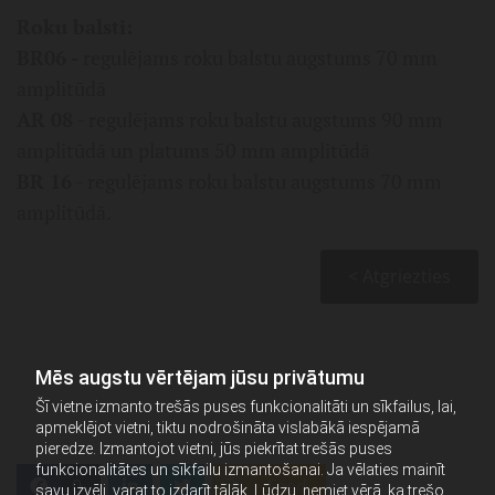
Roku balsti:
BR06 -
regulējams roku balstu augstums 70 mm
amplitūdā
AR 08
- regulējams roku balstu augstums 90 mm
amplitūdā un platums 50 mm amplitūdā
BR 16
- regulējams roku balstu augstums 70 mm
amplitūdā.
< Atgriezties
Mēs augstu vērtējam jūsu privātumu
Šī vietne izmanto trešās puses funkcionalitāti un sīkfailus, lai,
apmeklējot vietni, tiktu nodrošināta vislabākā iespējamā
pieredze. Izmantojot vietni, jūs piekrītat trešās puses
funkcionalitātes un sīkfailu izmantošanai. Ja vēlaties mainīt
0
Feed
savu izvēli, varat to izdarīt tālāk. Lūdzu, ņemiet vērā, ka trešo