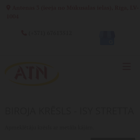
Antenas 3 (ieeja no Mūkusalas ielas), Rīga, LV-

1004
(+371) 67613512

BIROJA KRĒSLS - ISY STRETTA
Apmeklētāju krēsls ar metāla kājām.