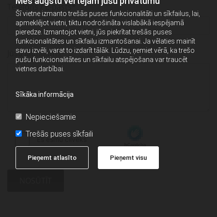
Mēs augstu vērtējam jūsu privātumu
Telefons / E-pasts*
Šī vietne izmanto trešās puses funkcionalitāti un sīkfailus, lai,
apmeklējot vietni, tiktu nodrošināta vislabākā iespējamā
pieredze. Izmantojot vietni, jūs piekrītat trešās puses
funkcionalitātes un sīkfailu izmantošanai. Ja vēlaties mainīt
savu izvēli, varat to izdarīt tālāk. Lūdzu, ņemiet vērā, ka trešo
Jūsu jautājums*
pušu funkcionalitātes un sīkfailu atspējošana var traucēt
vietnes darbībai.
Sīkāka informācija
Nepieciešamie
Trešās puses sīkfaili
Pieņemt atlasīto
Pieņemt visu