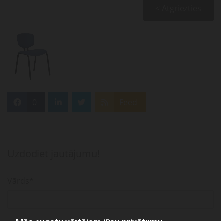
< Atgriezties
0
Feed
Uzdodiet jautājumu!
Vārds*