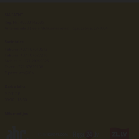
SIA "ATN"
Reģ. Nr.: 40003142685
Antenas iela 3 (ieeja Mūkusalas ielas), Rīga, Latvija, LV-1004
Sazināties
Tālrunis:
+371 67613512
Tālrunis:
+371 67627216
Mob. tālr:
+371 29299025
Fakss: +371 67629138
E-pasts:
atn@lf.lv
Darba laiks
P.O.T.C.P
09:30 - 18:30
Mēs medijos