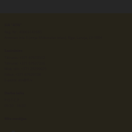
SIA "ATN"
Reģ. Nr.: 40003142685
Antenas iela 3 (ieeja Mūkusalas ielas), Rīga, Latvija, LV-1004
Sazināties
Tālrunis:
+371 67613512
Tālrunis:
+371 67627216
Mob. tālr:
+371 29299025
Fakss: +371 67629138
E-pasts:
atn@lf.lv
Darba laiks
P.O.T.C.P
09:30 - 18:30
Mēs medijos