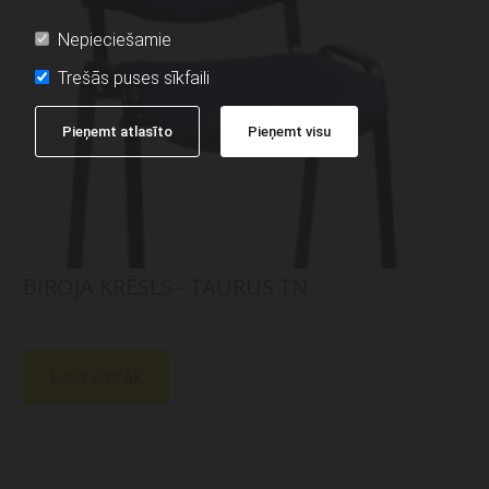
Nepieciešamie
Trešās puses sīkfaili
Pieņemt atlasīto
Pieņemt visu
BIROJA KRĒSLS - TAURUS TN
Lasīt vairāk